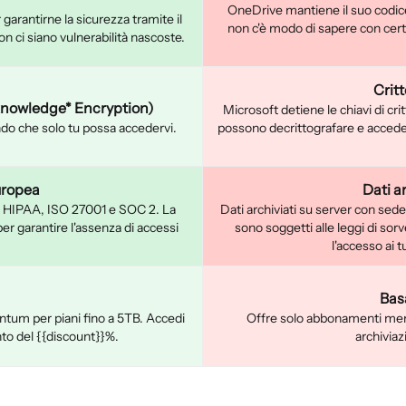
OneDrive mantiene il suo codic
 garantirne la sicurezza tramite il
non c'è modo di sapere con cert
 ci siano vulnerabilità nascoste.
Crit
-knowledge* Encryption)
Microsoft detiene le chiavi di crit
endo che solo tu possa accedervi.
possono decrittografare e acceder
uropea
Dati ar
, HIPAA, ISO 27001 e SOC 2. La
Dati archiviati su server con sede n
r garantire l'assenza di accessi
sono soggetti alle leggi di so
l'accesso ai t
Bas
tum per piani fino a 5TB. Accedi
Offre solo abbonamenti mens
nto del {{discount}}%.
archiviaz