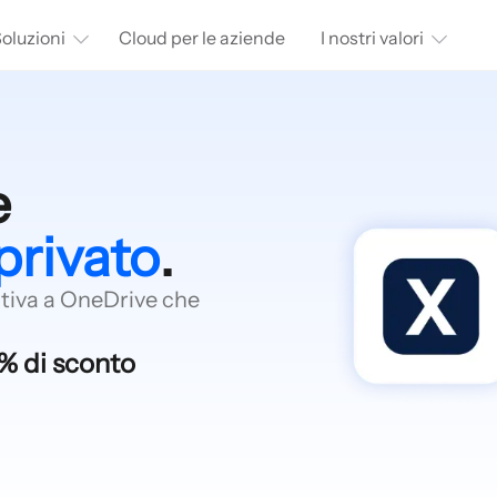
oluzioni
Cloud per le aziende
I nostri valori
e
privato
.
nativa a OneDrive che
0% di sconto