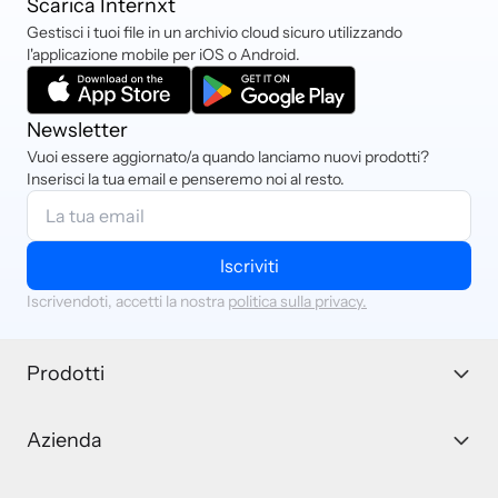
Scarica Internxt
Gestisci i tuoi file in un archivio cloud sicuro utilizzando
I nostri sforzi contribuiscono
l'applicazione mobile per iOS o Android.
all'obiettivo di neutralità climatica
entro il 2050.
Scopri di più
Newsletter
Vuoi essere aggiornato/a quando lanciamo nuovi prodotti?
Inserisci la tua email e penseremo noi al resto.
Iscriviti
Iscrivendoti, accetti la nostra
politica sulla privacy.
Prodotti
Azienda