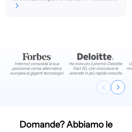
Internxt consolida la sua
Ha ricevuto il premio Deloitte
U
posizione come alternativa
Fast 50, che riconosce le
mol
europea ai giganti tecnologici
aziende in più rapida crescita
Domande? Abbiamo le