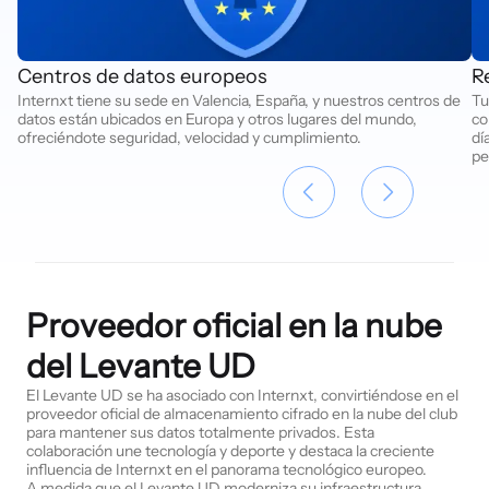
Centros de datos europeos
R
Internxt tiene su sede en Valencia, España, y nuestros centros de
Tu
datos están ubicados en Europa y otros lugares del mundo,
co
ofreciéndote seguridad, velocidad y cumplimiento.
dí
pe
Proveedor oficial en la nube
del Levante UD
El Levante UD se ha asociado con Internxt, convirtiéndose en el
proveedor oficial de almacenamiento cifrado en la nube del club
para mantener sus datos totalmente privados. Esta
colaboración une tecnología y deporte y destaca la creciente
influencia de Internxt en el panorama tecnológico europeo.
A medida que el Levante UD moderniza su infraestructura