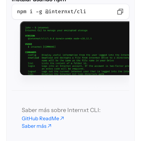
npm i -g @internxt/cli
Saber más sobre Internxt CLI:
GitHub ReadMe
Saber más