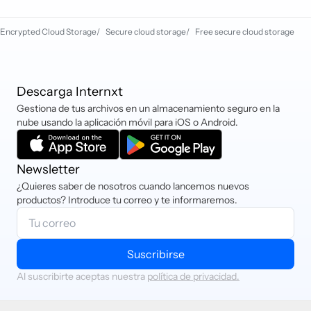
almacenamiento ecológicas para
apoyar un futuro más limpio y
Encrypted Cloud Storage
/
Secure cloud storage
/
Free secure cloud storage
sostenible. Nuestros centros de
datos funcionan con un 92% de
energía renovable y están diseñados
para minimizar las emisiones de
Descarga Internxt
carbono, el consumo de recursos y
Gestiona de tus archivos en un almacenamiento seguro en la
los desechos electrónicos.
nube usando la aplicación móvil para iOS o Android.
Nuestros esfuerzos contribuyen a un
objetivo de neutralidad climática
Newsletter
para 2050.
Más información
¿Quieres saber de nosotros cuando lancemos nuevos
productos? Introduce tu correo y te informaremos.
Suscribirse
Al suscribirte aceptas nuestra
política de privacidad.