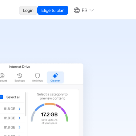
ES
Login
Elige tu plan