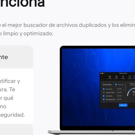
nciona
e el mejor buscador de archivos duplicados y los elimi
o limpio y optimizado.
nte
ificar y
ra. Te
r qué
imo
seguridad.