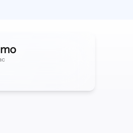
ximo
ac