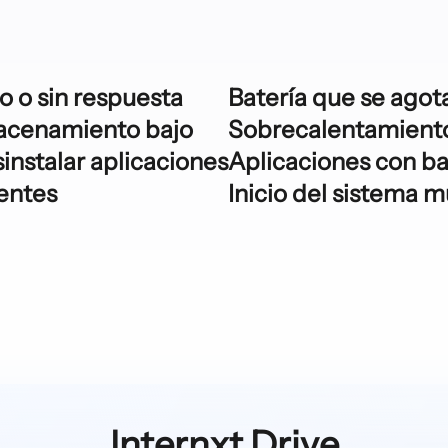
o o sin respuesta
Batería que se agot
acenamiento bajo
Sobrecalentamiento 
nstalar aplicaciones
Aplicaciones con b
entes
Inicio del sistema m
Internxt Drive