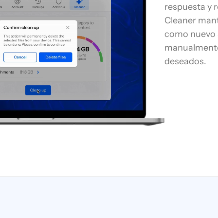
respuesta y 
Cleaner mant
como nuevo s
manualmente
deseados.