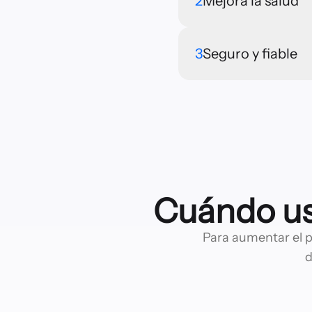
2
Mejora la salud
3
Seguro y fiable
Cuándo usa
Para aumentar el p
d