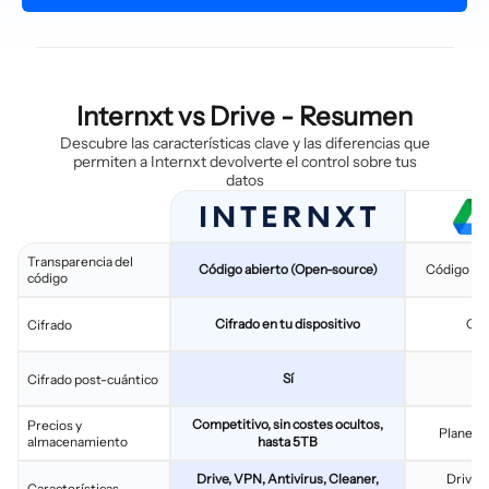
Internxt vs Drive - Resumen
Descubre las características clave y las diferencias que
permiten a Internxt devolverte el control sobre tus
datos
Transparencia del
Código abierto (Open-source)
Código ce
código
Cifrado en tu dispositivo
Cif
Cifrado
Sí
Cifrado post-cuántico
Competitivo, sin costes ocultos,
Precios y
Planes m
almacenamiento
hasta 5TB
Drive, VPN, Antivirus, Cleaner,
Drive,
Características