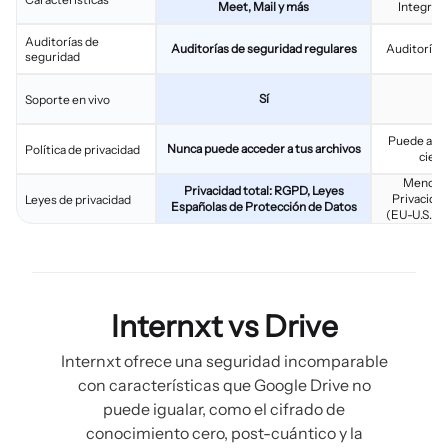
Meet, Mail y más
Integraci
Auditorías de
Auditorías de seguridad regulares
Auditorías 
seguridad
Sí
Soporte en vivo
Puede acce
Nunca puede acceder a tus archivos
Política de privacidad
ciert
Menos p
Privacidad total: RGPD, Leyes
Privacida
Leyes de privacidad
Españolas de Protección de Datos
(EU-U.S. D
Internxt vs Drive
Internxt ofrece una seguridad incomparable
con características que Google Drive no
puede igualar, como el cifrado de
conocimiento cero, post-cuántico y la