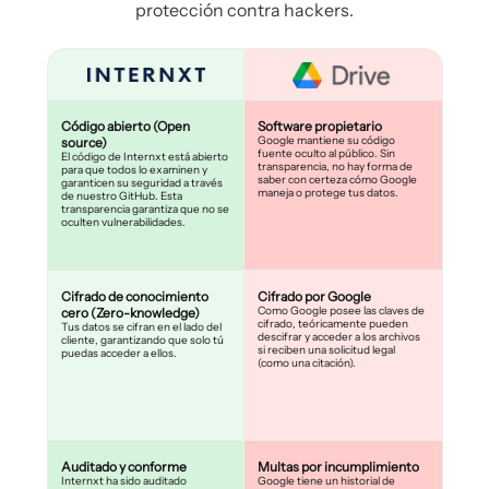
protección contra hackers.
Código abierto (Open
Software propietario
Google mantiene su código
source)
fuente oculto al público. Sin
El código de Internxt está abierto
transparencia, no hay forma de
para que todos lo examinen y
saber con certeza cómo Google
garanticen su seguridad a través
maneja o protege tus datos.
de nuestro GitHub. Esta
transparencia garantiza que no se
oculten vulnerabilidades.
Cifrado de conocimiento
Cifrado por Google
Como Google posee las claves de
cero (Zero-knowledge)
cifrado, teóricamente pueden
Tus datos se cifran en el lado del
descifrar y acceder a los archivos
cliente, garantizando que solo tú
si reciben una solicitud legal
puedas acceder a ellos.
(como una citación).
Auditado y conforme
Multas por incumplimiento
Internxt ha sido auditado
Google tiene un historial de