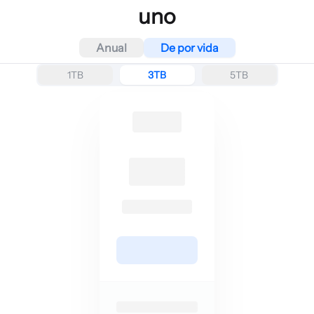
uno
Anual
De por vida
1TB
3TB
5TB