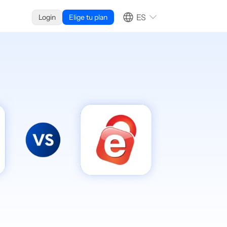
ES
Login
Elige tu plan