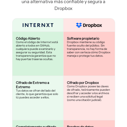
una alternativa más confiable y segura a
Dropbox
Código Abierto
Software propietario
Como el código de Internxt está
Dropbox mantiene su código
abierto a todos en GitHub,
fuente oculto del público. Sin
cualquiera puede examinarlo y
transparencia, no hay forma de
asegurar su seguridad. Esta
saber con certeza cómo Dropbox
transparencia garantiza que no
maneja o protege tus datos.
hay puertas traseras ocultas.
Cifrado de Extremo a
Cifrado por Dropbox
Como Dropbox posee las claves
Extremo
de cifrado, teóricamente pueden
Tus datos se cifran del lado del
descifrar y acceder a los archivos
cliente, lo que garantiza que solo
si reciben una solicitud legal
tú puedes acceder a ellos.
(como una citación judicial).
Completamente auditado
Brechas de datos