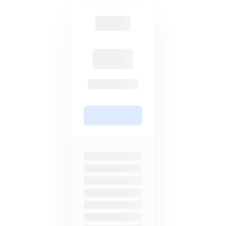
post-cuántico y de conocimiento
proveedores de almacenamiento
cero y características de
en la nube más caros y ofrece a
seguridad gratis.
los usuarios muy pocas opciones
de almacenamiento. Esto limita tu
capacidad de escalar tu
almacenamiento según sea
necesario.
Planes de por vida
Basado en suscripción
Evita suscripciones repetidas con
Planes de 5TB 14% más caros, y
un pago único para acceder a
solo ofrece suscripciones
nuestros servicios para siempre
mensuales o anuales.
con {{percentage}}% de
descuento.