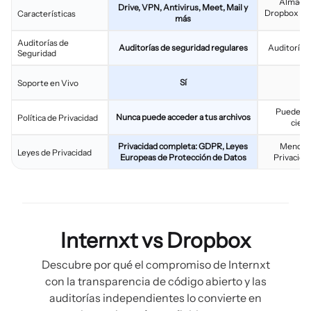
Almacen
Drive, VPN, Antivirus, Meet, Mail y
Dropbox Pap
Características
más
Auditorías de
Auditorías de seguridad regulares
Auditorías 
Seguridad
Sí
Fu
Soporte en Vivo
Puede acc
Nunca puede acceder a tus archivos
Política de Privacidad
ciert
Privacidad completa: GDPR, Leyes
Menos p
Leyes de Privacidad
Europeas de Protección de Datos
Privacida
Internxt vs Dropbox
Descubre por qué el compromiso de Internxt
con la transparencia de código abierto y las
auditorías independientes lo convierte en