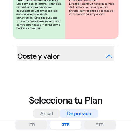
Los servicios de Internxt han sido
Dropbox tiene un historial terrible
revisados por expertos en
de brechas de datos que han
seguridad de una empresa líder
filtrado contraseñas de clientes e
europea de pruebas de
información de empleados.
penetración. Esto asegura que
tus datos permanezcan seguros
contra amenazas externas como
hackers y brechas.
Coste y valor
Planes razonables
Planes limitados y caros
Oferta exclusiva del
Dropbox es uno de los
{{percentage}}%, sin cargos
proveedores de almacenamiento
ocultos.
en la nube más caros y ofrece a
los usuarios muy pocas opciones
Selecciona tu Plan
de almacenamiento. Esto limita tu
capacidad de escalar tu
almacenamiento según sea
necesario.
Anual
De por vida
1TB
3TB
5TB
Protección completa
Acceso a funciones
Todos los planes incluyen cifrado
Dropbox es uno de los