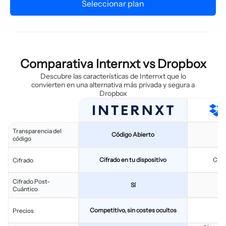
Seleccionar plan
Comparativa Internxt vs Dropbox
Descubre las características de Internxt que lo
convierten en una alternativa más privada y segura a
Dropbox
Transparencia del
Código Abierto
Có
código
Cifrado en tu dispositivo
Cifr
Cifrado
Cifrado Post-
Sí
Cuántico
Competitivo, sin costes ocultos
Pl
Precios