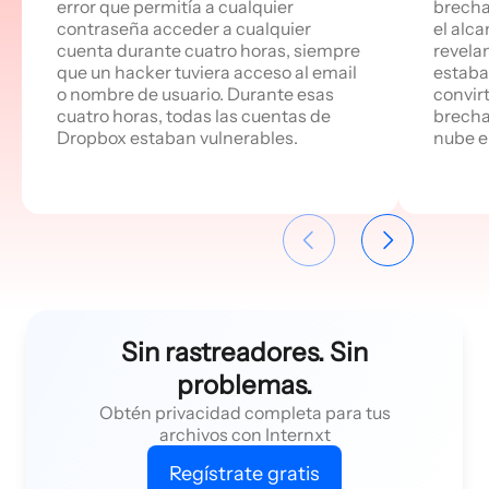
error que permitía a cualquier
brecha
contraseña acceder a cualquier
el alc
cuenta durante cuatro horas, siempre
revela
que un hacker tuviera acceso al email
estaba
o nombre de usuario. Durante esas
convir
cuatro horas, todas las cuentas de
brecha
Dropbox estaban vulnerables.
nube e 
Sin rastreadores. Sin
problemas.
Obtén privacidad completa para tus
archivos con Internxt
Regístrate gratis