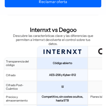
Reclamar oferta
Internxt vs Degoo
Descubre las características clave y las diferencias que
permiten a Internxt devolverte el control sobre tus
datos.
Transparencia del
Código abierto
C
código
AES-256 y Kyber-512
Cifrado
Cifrado Post-
Sí
Cuántico
Competitivo, sin costes ocultos,
Planes bási
Precios y
almacenamiento
hasta 5TB