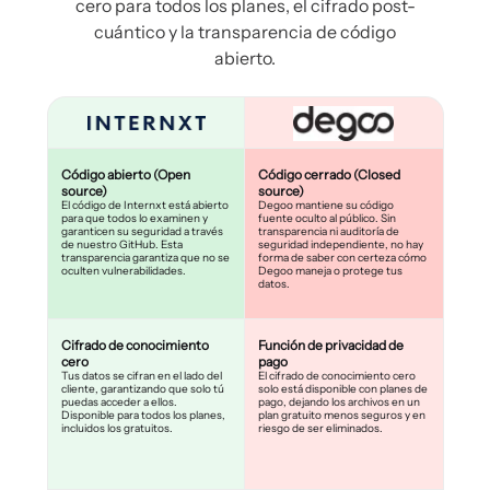
cero para todos los planes, el cifrado post-
cuántico y la transparencia de código
abierto.
Código abierto (Open
Código cerrado (Closed
source)
source)
El código de Internxt está abierto
Degoo mantiene su código
para que todos lo examinen y
fuente oculto al público. Sin
garanticen su seguridad a través
transparencia ni auditoría de
de nuestro GitHub. Esta
seguridad independiente, no hay
transparencia garantiza que no se
forma de saber con certeza cómo
oculten vulnerabilidades.
Degoo maneja o protege tus
datos.
Cifrado de conocimiento
Función de privacidad de
cero
pago
Tus datos se cifran en el lado del
El cifrado de conocimiento cero
cliente, garantizando que solo tú
solo está disponible con planes de
puedas acceder a ellos.
pago, dejando los archivos en un
Disponible para todos los planes,
plan gratuito menos seguros y en
incluidos los gratuitos.
riesgo de ser eliminados.