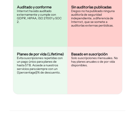
Auditado y conforme
Sin auditorías publicadas
Internxt ha sido auditado
Degoo no ha publicado ninguna
externamente y cumple con
auditoría de seguridad
GDPR, HIPAA, ISO 27001 y SOC
independiente, a diferencia de
2.
Internxt, que se somete a
auditorías externas periódicas.
Planes de por vida (Lifetime)
Basado en suscripción
Evita suscripciones repetidas con
Solo suscripciones mensuales. No
un pago único para planes de
hay planes anuales o de por vida
hasta 5TB. Accede a nuestros
disponibles.
servicios para siempre con un
{{percentage}}% de descuento.