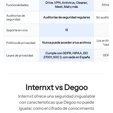
Drive, VPN, Antivirus, Cleaner,
Almacen
Funcionalidades
Meet, Mail y más
Auditorías de
Auditorías de seguridad regulares
Sin auditorí
seguridad
Sí
Soporte en vivo
Los archivo
Nunca puede acceder a tus archivos
Política de privacidad
'Vault'
Cumple con GDPR, HIPAA, ISO
GDPR, 
Leyes de privacidad
27001, SOC 2, con sede en España
Internxt vs Degoo
Internxt ofrece una seguridad inigualable
con características que Degoo no puede
igualar, como el cifrado de conocimiento