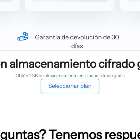
Garantía de devolución de 30
días
n almacenamiento cifrado g
Obtén 1 GB de almacenamiento en la nube cifrado gratis
Seleccionar plan
guntas? Tenemos respu