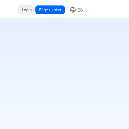
ES
Login
Elige tu plan