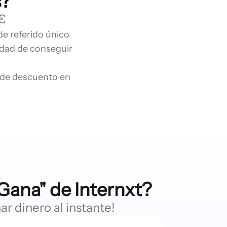
s?
€
e referido único.
idad de conseguir
% de descuento en
ana" de Internxt?
r dinero al instante!