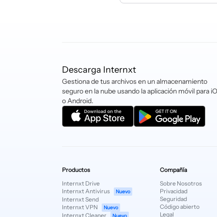
Internxt actualmente 
Express, etc.). Tambi
también aceptamos cr
un correo a
hello@in
Descarga Internxt
Gestiona de tus archivos en un almacenamiento
seguro en la nube usando la aplicación móvil para i
o Android.
Productos
Compañía
Internxt Drive
Sobre Nosotros
Internxt Antivirus
Privacidad
Nuevo
Seguridad
Internxt Send
Código abierto
Internxt VPN
Nuevo
Legal
Internxt Cleaner
Nuevo