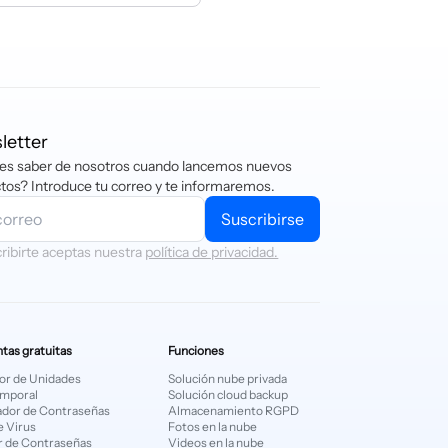
A, American
o petición,
pago, envíanos
letter
es saber de nosotros cuando lancemos nuevos
tos? Introduce tu correo y te informaremos.
Suscribirse
cribirte aceptas nuestra
política de privacidad.
tas gratuitas
Funciones
or de Unidades
Solución nube privada
emporal
Solución cloud backup
dor de Contraseñas
Almacenamiento RGPD
e Virus
Fotos en la nube
 de Contraseñas
Videos en la nube