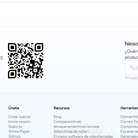
acepta tarjetas de débito y crédito (Mastercard, VIS
én puedes pagar mediante PayPal, Crypto y Klarna. Baj
iptomonedas. Si tienes dudas sobre los métodos de 
ternxt.com
.
News
¿Quier
produc
OS
Al sus
Únete
Recursos
Herramien
Crear cuenta
Blog
Convertid
Iniciar sesión
Comparación de
Correo T
Soporte
almacenamiento en la nube
Comproba
White Paper
Alterntivas de nube
Escaner d
GitHub
El mejor software de videollamadas
Generador